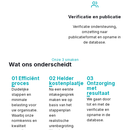
Verificatie en publicatie
Verificatie ondersteuning,
omzetting naar
publicatieformat en opname in
de database.
Onze 3 smaken
Wat ons onderscheidt
01 Efficiënt
02 Helder
03
proces
kostenplaatje
Ontzorging
met
Duidelijke
Na een eerste
resultaat
stappen en
intakegesprek
We gaan door
minimale
maken we op
tot en met de
belasting voor
basis van het
verificatie en
uw organisatie.
stappenplan
opname in de
Waarbij onze
een
database.
normkennis en
realistische
kwaliteit
urenbegroting.