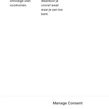
onnodige uren
Waardoor je
voorkomen.
vooraf weet
waar je aan toe
bent.
Manage Consent