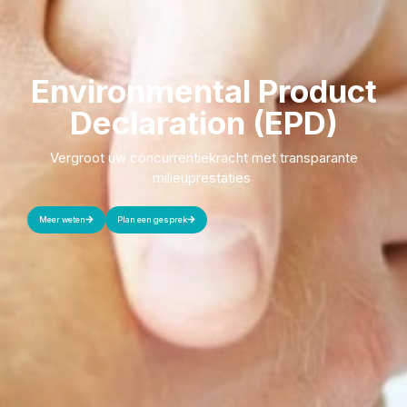
Environmental Product
Declaration (EPD)
Vergroot uw concurrentiekracht met transparante
milieuprestaties
Meer weten
Plan een gesprek