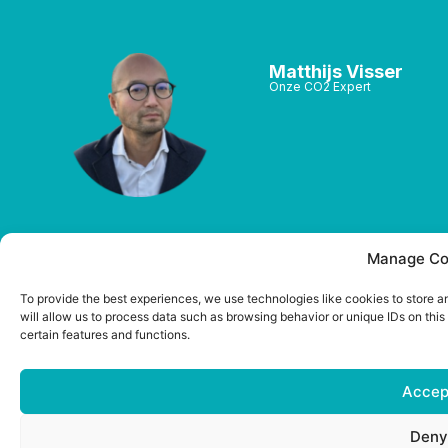
Matthijs Visser
Onze CO2 Expert
Manage Co
To provide the best experiences, we use technologies like cookies to store 
Samenwerken?
will allow us to process data such as browsing behavior or unique IDs on thi
certain features and functions.
Accep
Ben jij een
ESG software
Ben je
ervaren RA?
leverancier?
accountancy
Deny
?
Als jij ervaring
Ben je een