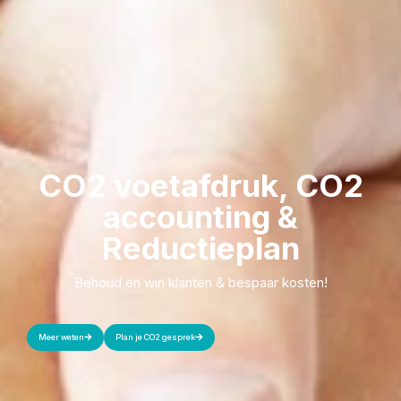
CO2 voetafdruk, CO2
accounting &
Reductieplan
Behoud en win klanten & bespaar kosten!
Meer weten
Plan je CO2 gesprek