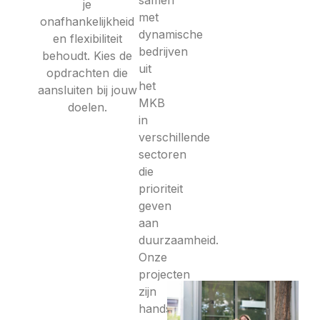
je
met
onafhankelijkheid
dynamische
en flexibiliteit
bedrijven
behoudt. Kies de
uit
opdrachten die
het
aansluiten bij jouw
MKB
doelen.
in
verschillende
sectoren
die
prioriteit
geven
aan
duurzaamheid.
Onze
projecten
zijn
hands-