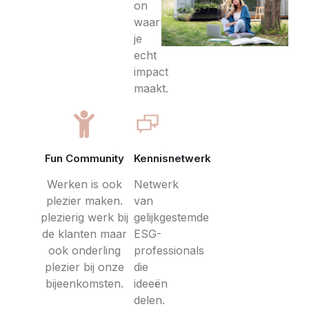
on
waarbij
je
echt
impact
maakt.
Fun Community
Kennisnetwerk
Werken is ook
Netwerk
plezier maken.
van
plezierig werk bij
gelijkgestemde
de klanten maar
ESG-
ook onderling
professionals
plezier bij onze
die
bijeenkomsten.
ideeën
delen.