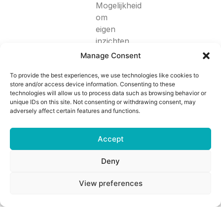
Mogelijkheid
om
eigen
inzichten
te
Manage Consent
publiceren
en
To provide the best experiences, we use technologies like cookies to
store and/or access device information. Consenting to these
te
technologies will allow us to process data such as browsing behavior or
presenteren.
unique IDs on this site. Not consenting or withdrawing consent, may
adversely affect certain features and functions.
Kom in contact
Accept
Vaardigheden
Deny
Onze ESG advieurs zijn in staat
CSRD specialist
om zelfstandig projecten uit te
View preferences
voeren bij onze klanten in haar
Begeleiden van onze
of zijn voorkeursdiscipline. Zo
klanten van het gehele
werken we met CSRD
proces naar de eerste
specialisten, Projectmanagers
CSRD rapportage.
voor grote