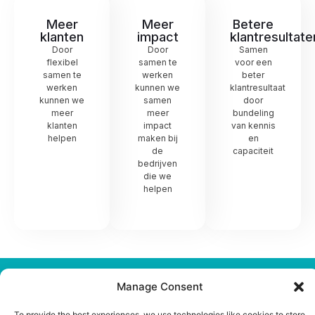
Meer
Meer
Betere
klanten
impact
klantresultate
Door
Door
Samen
flexibel
samen te
voor een
samen te
werken
beter
werken
kunnen we
klantresultaat
kunnen we
samen
door
meer
meer
bundeling
klanten
impact
van kennis
helpen
maken bij
en
de
capaciteit
bedrijven
die we
helpen
Manage Consent
Word onze Partner
Samen aan de slag voor een betere klantbediening
To provide the best experiences, we use technologies like cookies to store