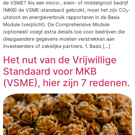
de VSME? Als een micro-, klein- of middelgroot bedrijf
(MKB) de VSME-standaard gebruikt, moet het zijn CO₂-
uitstoot en energieverbruik rapporteren in de Basis
Module (verplicht). De Comprehensive Module
(optioneel) voegt extra details toe voor bedrijven die
diepgaandere gegevens moeten verstrekken aan
investeerders of zakelijke partners. 1. Basis […]
Het nut van de Vrijwillige
Standaard voor MKB
(VSME), hier zijn 7 redenen.