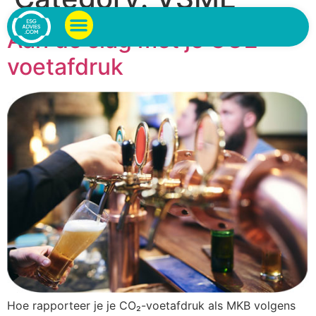
Aan de slag met je CO2
voetafdruk
Hoe rapporteer je je CO₂-voetafdruk als MKB volgens